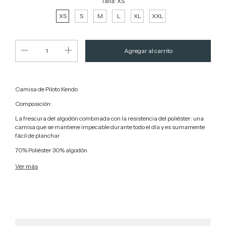
Talla:
XS
XS
S
M
L
XL
XXL
Camisa de Piloto Kendo
Composición:
La frescura del algodón combinada con la resistencia del poliéster: una
camisa que se mantiene impecable durante todo el día y es sumamente
fácil de planchar
70% Poliéster 30% algodón
Ver más
Un tejido técnico de tela versátil y moderna, que se enfoca en
proporcionar la máxima comodidad en situaciones donde el control del
sudor es esencial!
Perfecta para bordado y/o estampado