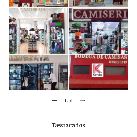
1
/
8
Destacados