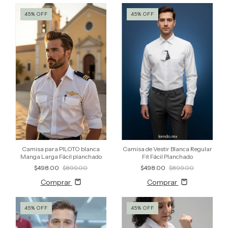
45
%
OFF
45
%
OFF
Camisa para PILOTO blanca
Camisa de Vestir Blanca Regular
Manga Larga Fácil planchado
Fit Fácil Planchado
$498.00
$899.00
$498.00
$899.00
Comprar
Comprar
45
%
OFF
45
%
OFF