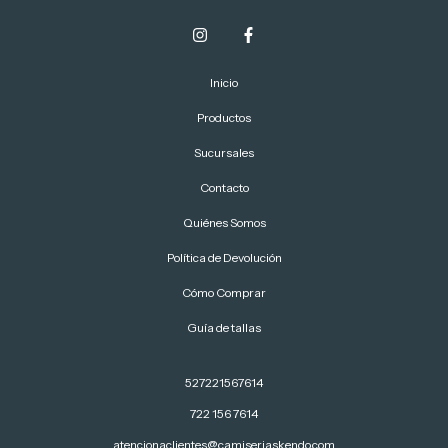
Inicio
Productos
Sucursales
Contacto
Quiénes Somos
Política de Devolución
Cómo Comprar
Guía de tallas
527221567614
722 156 7614
atencionaclientes@camiseriaskendo.com